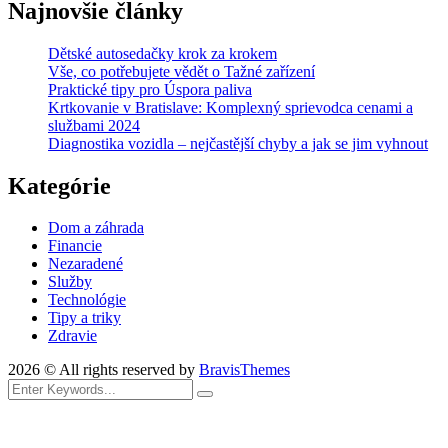
Najnovšie články
Dětské autosedačky krok za krokem
Vše, co potřebujete vědět o Tažné zařízení
Praktické tipy pro Úspora paliva
Krtkovanie v Bratislave: Komplexný sprievodca cenami a
službami 2024
Diagnostika vozidla – nejčastější chyby a jak se jim vyhnout
Kategórie
Dom a záhrada
Financie
Nezaradené
Služby
Technológie
Tipy a triky
Zdravie
2026 © All rights reserved by
BravisThemes