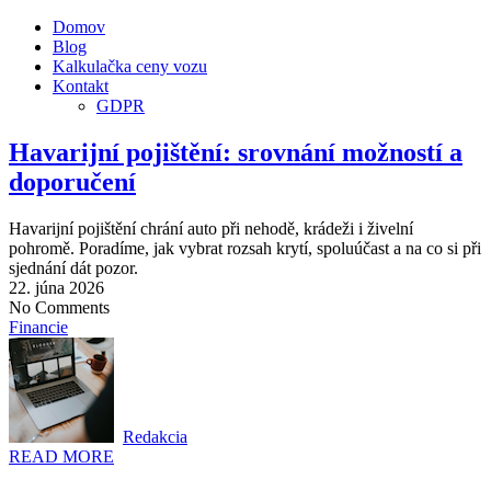
Domov
Blog
Kalkulačka ceny vozu
Kontakt
GDPR
Havarijní pojištění: srovnání možností a
doporučení
Havarijní pojištění chrání auto při nehodě, krádeži i živelní
pohromě. Poradíme, jak vybrat rozsah krytí, spoluúčast a na co si při
sjednání dát pozor.
22. júna 2026
No Comments
Financie
Redakcia
READ MORE