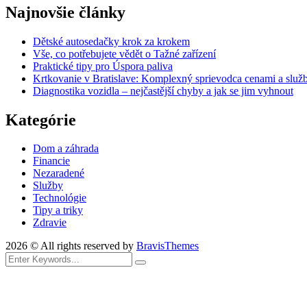
Najnovšie články
Dětské autosedačky krok za krokem
Vše, co potřebujete vědět o Tažné zařízení
Praktické tipy pro Úspora paliva
Krtkovanie v Bratislave: Komplexný sprievodca cenami a služ
Diagnostika vozidla – nejčastější chyby a jak se jim vyhnout
Kategórie
Dom a záhrada
Financie
Nezaradené
Služby
Technológie
Tipy a triky
Zdravie
2026 © All rights reserved by
BravisThemes