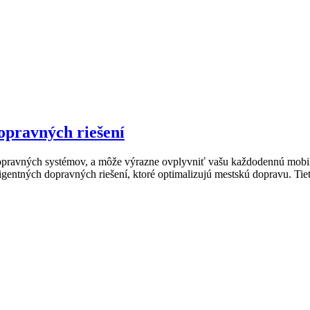
opravných riešení
opravných systémov, a môže výrazne ovplyvniť vašu každodennú mobilitu
teligentných dopravných riešení, ktoré optimalizujú mestskú dopravu. Ti