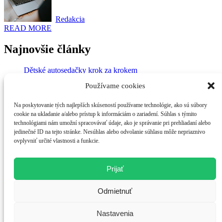
Redakcia
READ MORE
Najnovšie články
Dětské autosedačky krok za krokem
Vše, co potřebujete vědět o Tažné zařízení
Používame cookies
Praktické tipy pro Úspora paliva
Krtkovanie v Bratislave: Komplexný sprievodca cenami a
službami 2024
Na poskytovanie tých najlepších skúseností používame technológie, ako sú súbory
Diagnostika vozidla – nejčastější chyby a jak se jim vyhnout
cookie na ukladanie a/alebo prístup k informáciám o zariadení. Súhlas s týmito
technológiami nám umožní spracovávať údaje, ako je správanie pri prehliadaní alebo
jedinečné ID na tejto stránke. Nesúhlas alebo odvolanie súhlasu môže nepriaznivo
Kategórie
ovplyvniť určité vlastnosti a funkcie.
Dom a záhrada
Financie
Prijať
Nezaradené
Služby
Odmietnuť
Technológie
Tipy a triky
Zdravie
Nastavenia