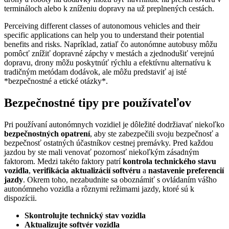
termináloch alebo k zníženiu dopravy na už preplnených cestách.
Perceiving different classes of autonomous vehicles and their
specific applications can help you to understand their potential
benefits and risks. Napríklad, zatiaľ čo autonómne autobusy môžu
pomôcť znížiť dopravné zápchy v mestách a zjednodušiť verejnú
dopravu, drony môžu poskytnúť rýchlu a efektívnu alternatívu k
tradičným metódam dodávok, ale môžu predstaviť aj isté
*bezpečnostné a etické otázky*.
Bezpečnostné tipy pre používateľov
Pri používaní autonómnych vozidiel je dôležité dodržiavať niekoľko
bezpečnostných opatrení
, aby ste zabezpečili svoju bezpečnosť a
bezpečnosť ostatných účastníkov cestnej premávky. Pred každou
jazdou by ste mali venovať pozornosť niekoľkým zásadným
faktorom. Medzi takéto faktory patrí
kontrola technického stavu
vozidla
,
verifikácia aktualizácií softvéru
a
nastavenie preferencií
jazdy
. Okrem toho, nezabudnite sa oboznámiť s ovládaním vášho
autonómneho vozidla a rôznymi režimami jazdy, ktoré sú k
dispozícii.
Skontrolujte technický stav vozidla
Aktualizujte softvér vozidla