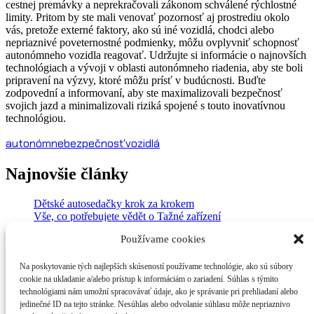
cestnej premávky a neprekračovali zákonom schválené rýchlostné
limity. Pritom by ste mali venovať pozornosť aj prostrediu okolo
vás, pretože externé faktory, ako sú iné vozidlá, chodci alebo
nepriaznivé poveternostné podmienky, môžu ovplyvniť schopnosť
autonómneho vozidla reagovať. Udržujte si informácie o najnovších
technológiach a vývoji v oblasti autonómneho riadenia, aby ste boli
pripravení na výzvy, ktoré môžu prísť v budúcnosti. Buďte
zodpovední a informovaní, aby ste maximalizovali bezpečnosť
svojich jazd a minimalizovali riziká spojené s touto inovatívnou
technológiou.
autonómne
bezpečnosť
vozidlá
Najnovšie články
Dětské autosedačky krok za krokem
Vše, co potřebujete vědět o Tažné zařízení
Praktické tipy pro Úspora paliva
Používame cookies
Krtkovanie v Bratislave: Komplexný sprievodca cenami a
službami 2024
Diagnostika vozidla – nejčastější chyby a jak se jim vyhnout
Na poskytovanie tých najlepších skúseností používame technológie, ako sú súbory
cookie na ukladanie a/alebo prístup k informáciám o zariadení. Súhlas s týmito
technológiami nám umožní spracovávať údaje, ako je správanie pri prehliadaní alebo
Kategórie
jedinečné ID na tejto stránke. Nesúhlas alebo odvolanie súhlasu môže nepriaznivo