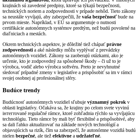
krajinách sú zavedené predpisy, ktoré sa týkajú bezpečnosti,
technických noriem a zodpovednosti v prípade nehôd. Tieto zákony
sa neustále vyvíjajú, aby zabezpečili, že
vaša bezpečnosť
bude na
prvom mieste. Napríklad, v EÚ sa argumentuje o nutnosti
certifikácie autonómnych systémov predtým, než budú povolené na
diaľniciach a mestách.
Okrem technických aspektov, je dôležité tiež chápať
právne
zodpovednosti
a aké následky môžu vyplývať z prevádzky
autonómnych vozidiel. Zákony sa zaoberajú otázkami, ako je
určenie, kto je zodpovedný za spôsobené škody – či už to je
výrobca, vodič alebo výrobca softvéru. Preto je nevyhnutné
sledovať prípadné zmeny v legislatíve a prispôsobiť sa im v rámci
svojej osobnej aj profesionálnej sféry.
Budúce trendy
Budúcnosť autonómnych vozidiel sľubuje
významný pokrok
v
oblasti legislatívy. Očakáva sa, že krajiny po celom svete vyvinú
інтегrované regulačné rámce, ktoré zohľadnia rýchlo sa vyvíjajúcu
technológiu. Tieto rámce by mali byť flexibilné a prispôsobivé, aby
sa dali ľahko aktualizovať na základe nových technológií a
objavujúcich sa rizík, čím sa zabezpečí, že autonómne vozidlá budú
nielen
bezpečné
, ale tiež
efektívne
a
udržateľné
.