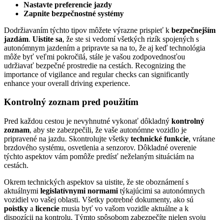
Nastavte preferencie jazdy
Zapnite bezpečnostné systémy
Dodržiavaním týchto tipov môžete výrazne prispieť k
bezpečnejším
jazdám
.
Uistite sa
, že ste si vedomí všetkých rizík spojených s
autonómnym jazdením a pripravte sa na to, že aj keď technológia
môže byť veľmi pokročilá, stále je vašou zodpovednosťou
udržiavať bezpečné prostredie na cestách. Recognizing the
importance of vigilance and regular checks can significantly
enhance your overall driving experience.
Kontrolný zoznam pred použitím
Pred každou cestou je nevyhnutné vykonať dôkladný
kontrolný
zoznam
, aby ste zabezpečili, že vaše autonómne vozidlo je
pripravené na jazdu. Skontrolujte všetky
technické funkcie
, vrátane
brzdového systému, osvetlenia a senzorov. Dôkladné overenie
týchto aspektov vám pomôže predísť neželaným situáciám na
cestách.
Okrem technických aspektov sa uistite, že ste oboznámení s
aktuálnymi
legislatívnymi normami
týkajúcimi sa autonómnych
vozidiel vo vašej oblasti. Všetky potrebné dokumenty, ako sú
poistky
a
licencie
musia byť vo vašom vozidle aktuálne a k
dispozícii na kontrolu. Týmto spôsobom zabezpečíte nielen svoju