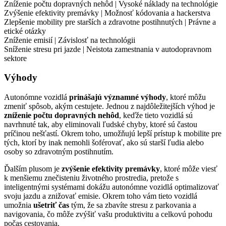
Zníženie počtu dopravných nehôd | Vysoké náklady na technológie
Zvýšenie efektivity premávky | Možnosť kódovania a hackerstva
Zlepšenie mobility pre starších a zdravotne postihnutých | Právne a
etické otázky
Zníženie emisií | Závislosť na technológii
Sníženie stresu pri jazde | Neistota zamestnania v autodopravnom
sektore
Výhody
Autonómne vozidlá
prinášajú významné výhody
, ktoré môžu
zmeniť spôsob, akým cestujete. Jednou z najdôležitejších výhod je
zníženie počtu dopravných nehôd
, keďže tieto vozidlá sú
navrhnuté tak, aby eliminovali ľudské chyby, ktoré sú častou
príčinou nešťastí. Okrem toho, umožňujú lepší prístup k mobilite pre
tých, ktorí by inak nemohli šoférovať, ako sú starší ľudia alebo
osoby so zdravotným postihnutím.
Ďalším plusom je
zvýšenie efektivity premávky
, ktoré môže viesť
k menšiemu znečisteniu životného prostredia, pretože s
inteligentnými systémami dokážu autonómne vozidlá optimalizovať
svoju jazdu a znižovať emisie. Okrem toho vám tieto vozidlá
umožnia
ušetriť čas
tým, že sa zbavíte stresu z parkovania a
navigovania, čo môže zvýšiť vašu produktivitu a celkovú pohodu
počas cestovania.