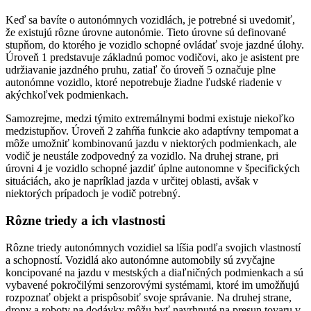
Keď sa bavíte o autonómnych vozidlách, je potrebné si uvedomiť,
že existujú rôzne úrovne autonómie. Tieto úrovne sú definované
stupňom, do ktorého je vozidlo schopné ovládať svoje jazdné úlohy.
Úroveň 1 predstavuje základnú pomoc vodičovi, ako je asistent pre
udržiavanie jazdného pruhu, zatiaľ čo úroveň 5 označuje plne
autonómne vozidlo, ktoré nepotrebuje žiadne ľudské riadenie v
akýchkoľvek podmienkach.
Samozrejme, medzi týmito extremálnymi bodmi existuje niekoľko
medzistupňov. Úroveň 2 zahŕňa funkcie ako adaptívny tempomat a
môže umožniť kombinovanú jazdu v niektorých podmienkach, ale
vodič je neustále zodpovedný za vozidlo. Na druhej strane, pri
úrovni 4 je vozidlo schopné jazdiť úplne autonomne v špecifických
situáciách, ako je napríklad jazda v určitej oblasti, avšak v
niektorých prípadoch je vodič potrebný.
Rôzne triedy a ich vlastnosti
Rôzne triedy autonómnych vozidiel sa líšia podľa svojich vlastností
a schopností. Vozidlá ako autonómne automobily sú zvyčajne
koncipované na jazdu v mestských a diaľničných podmienkach a sú
vybavené pokročilými senzorovými systémami, ktoré im umožňujú
rozpoznať objekt a prispôsobiť svoje správanie. Na druhej strane,
drony a roboty na dodávky môžu byť navrhnuté na presun tovaru v