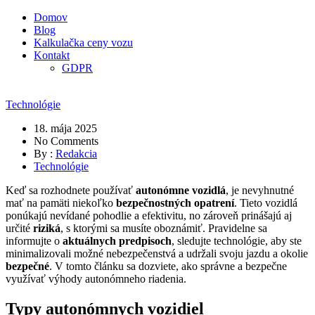
Domov
Blog
Kalkulačka ceny vozu
Kontakt
GDPR
Technológie
18. mája 2025
No Comments
By :
Redakcia
Technológie
Keď sa rozhodnete používať
autonómne vozidlá
, je nevyhnutné
mať na pamäti niekoľko
bezpečnostných opatrení
. Tieto vozidlá
ponúkajú nevídané pohodlie a efektivitu, no zároveň prinášajú aj
určité
riziká
, s ktorými sa musíte oboznámiť. Pravidelne sa
informujte o
aktuálnych predpisoch
, sledujte technológie, aby ste
minimalizovali možné nebezpečenstvá a udržali svoju jazdu a okolie
bezpečné
. V tomto článku sa dozviete, ako správne a bezpečne
využívať výhody autonómneho riadenia.
Typy autonómnych vozidiel