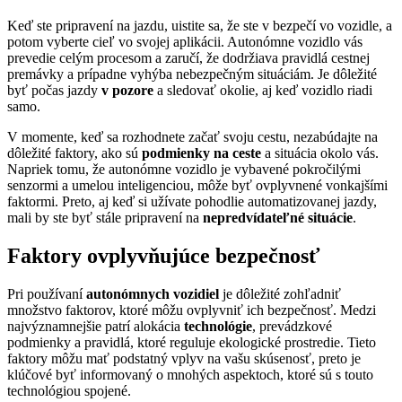
Keď ste pripravení na jazdu, uistite sa, že ste v bezpečí vo vozidle, a
potom vyberte cieľ vo svojej aplikácii. Autonómne vozidlo vás
prevedie celým procesom a zaručí, že dodržiava pravidlá cestnej
premávky a prípadne vyhýba nebezpečným situáciám. Je dôležité
byť počas jazdy
v pozore
a sledovať okolie, aj keď vozidlo riadi
samo.
V momente, keď sa rozhodnete začať svoju cestu, nezabúdajte na
dôležité faktory, ako sú
podmienky na ceste
a situácia okolo vás.
Napriek tomu, že autonómne vozidlo je vybavené pokročilými
senzormi a umelou inteligenciou, môže byť ovplyvnené vonkajšími
faktormi. Preto, aj keď si užívate pohodlie automatizovanej jazdy,
mali by ste byť stále pripravení na
nepredvídateľné situácie
.
Faktory ovplyvňujúce bezpečnosť
Pri používaní
autonómnych vozidiel
je dôležité zohľadniť
množstvo faktorov, ktoré môžu ovplyvniť ich bezpečnosť. Medzi
najvýznamnejšie patrí alokácia
technológie
, prevádzkové
podmienky a pravidlá, ktoré reguluje ekologické prostredie. Tieto
faktory môžu mať podstatný vplyv na vašu skúsenosť, preto je
klúčové byť informovaný o mnohých aspektoch, ktoré sú s touto
technológiou spojené.