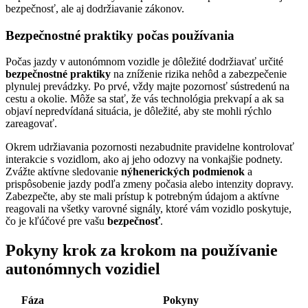
bezpečnosť, ale aj dodržiavanie zákonov.
Bezpečnostné praktiky počas používania
Počas jazdy v autonómnom vozidle je dôležité dodržiavať určité
bezpečnostné praktiky
na zníženie rizika nehôd a zabezpečenie
plynulej prevádzky. Po prvé, vždy majte pozornosť sústredenú na
cestu a okolie. Môže sa stať, že vás technológia prekvapí a ak sa
objaví nepredvídaná situácia, je dôležité, aby ste mohli rýchlo
zareagovať.
Okrem udržiavania pozornosti nezabudnite pravidelne kontrolovať
interakcie s vozidlom, ako aj jeho odozvy na vonkajšie podnety.
Zvážte aktívne sledovanie
nýhenerických podmienok
a
prispôsobenie jazdy podľa zmeny počasia alebo intenzity dopravy.
Zabezpečte, aby ste mali prístup k potrebným údajom a aktívne
reagovali na všetky varovné signály, ktoré vám vozidlo poskytuje,
čo je kľúčové pre vašu
bezpečnosť
.
Pokyny krok za krokom na používanie
autonómnych vozidiel
Fáza
Pokyny