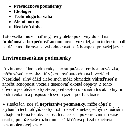
Prevádzkové podmienky
Ekológia
Technologická váha
Alemi normy
Reakčná doba
Toto všetko môže mať negatívny alebo pozitívny dopad na
funkčnosť a bezpečnosť
autonómnych vozidiel, a preto by ste mali
patrične monitorovať a vyhodnocovať každý aspekt pri vašej jazde.
Environmentálne podmienky
Environmentálne podmienky, ako sú
počasie
,
cesty
a prevádzka,
môžu zásadne ovplyvniť výkonnosť autonómnych vozidiel.
Napríklad, silný dážď alebo sneh môže obmedziť
viditeľnosť
a
zhoršiť schopnosť vozidla detekovať okolité objekty. Z tohto
dôvodu je dôležité, aby ste sa pred cestou oboznámili s aktuálnymi
podmienkami a prispôsobili svoju jazdu podľa situácie.
V situáciách, kde sú
nepriaznivé podmienky
, môže dôjsť k
zlyhaním technológií, čo by mohlo viesť k nebezpečným situáciám.
Dbajte preto na to, aby ste ostali na ceste a pozorne vnímali vaše
okolie, pretože vaše rozhodnutia sú kľúčová pri zabezpečovaní
bezproblémovej jazdy.