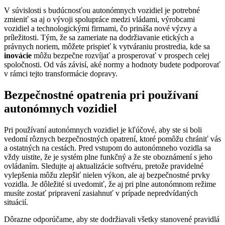
V súvislosti s budúcnosťou autonómnych vozidiel je potrebné
zmieniť sa aj o vývoji spolupráce medzi vládami, výrobcami
vozidiel a technologickými firmami, čo prináša nové výzvy a
príležitosti. Tým, že sa zameriate na dodržiavanie etických a
právnych noriem, môžete prispieť k vytváraniu prostredia, kde sa
inovácie
môžu bezpečne rozvíjať a prosperovať v prospech celej
spoločnosti. Od vás závisí, aké normy a hodnoty budete podporovať
v rámci tejto transformácie dopravy.
Bezpečnostné opatrenia pri používaní
autonómnych vozidiel
Pri používaní autonómnych vozidiel je kľúčové, aby ste si boli
vedomí rôznych bezpečnostných opatrení, ktoré pomôžu chrániť vás
a ostatných na cestách. Pred vstupom do autonómneho vozidla sa
vždy uistite, že je systém plne funkčný a že ste oboznámení s jeho
ovládaním. Sledujte aj aktualizácie softvéru, pretože pravidelné
vylepšenia môžu zlepšiť nielen výkon, ale aj bezpečnostné prvky
vozidla. Je dôležité si uvedomiť, že aj pri plne autonómnom režime
musíte zostať pripravení zasiahnuť v prípade nepredvídaných
situácií.
Dôrazne odporúčame, aby ste dodržiavali všetky stanovené pravidlá