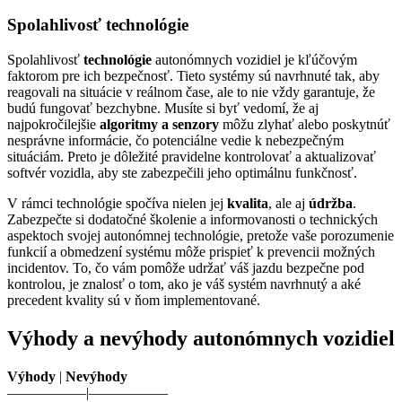
Spolahlivosť technológie
Spolahlivosť
technológie
autonómnych vozidiel je kľúčovým
faktorom pre ich bezpečnosť. Tieto systémy sú navrhnuté tak, aby
reagovali na situácie v reálnom čase, ale to nie vždy garantuje, že
budú fungovať bezchybne. Musíte si byť vedomí, že aj
najpokročilejšie
algoritmy a senzory
môžu zlyhať alebo poskytnúť
nesprávne informácie, čo potenciálne vedie k nebezpečným
situáciám. Preto je dôležité pravidelne kontrolovať a aktualizovať
softvér vozidla, aby ste zabezpečili jeho optimálnu funkčnosť.
V rámci technológie spočíva nielen jej
kvalita
, ale aj
údržba
.
Zabezpečte si dodatočné školenie a informovanosti o technických
aspektoch svojej autonómnej technológie, pretože vaše porozumenie
funkcií a obmedzení systému môže prispieť k prevencii možných
incidentov. To, čo vám pomôže udržať váš jazdu bezpečne pod
kontrolou, je znalosť o tom, ako je váš systém navrhnutý a aké
precedent kvality sú v ňom implementované.
Výhody a nevýhody autonómnych vozidiel
Výhody
|
Nevýhody
—————–|—————–