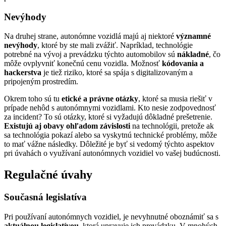
Nevýhody
Na druhej strane, autonómne vozidlá majú aj niektoré
významné
nevýhody
, ktoré by ste mali zvážiť. Napríklad, technológie
potrebné na vývoj a prevádzku týchto automobilov sú
nákladné
, čo
môže ovplyvniť konečnú cenu vozidla. Možnosť
kódovania a
hackerstva
je tiež riziko, ktoré sa spája s digitalizovaným a
pripojeným prostredím.
Okrem toho sú tu
etické a právne otázky
, ktoré sa musia riešiť v
prípade nehôd s autonómnymi vozidlami. Kto nesie zodpovednosť
za incident? To sú otázky, ktoré si vyžadujú dôkladné prešetrenie.
Existujú aj obavy ohľadom závislosti
na technológii, pretože ak
sa technológia pokazí alebo sa vyskytnú technické problémy, môže
to mať vážne následky. Dôležité je byť si vedomý týchto aspektov
pri úvahách o využívaní autonómnych vozidiel vo vašej budúcnosti.
Regulačné úvahy
Současná legislatíva
Pri používaní autonómnych vozidiel, je nevyhnutné oboznámiť sa s
aktuálnou legislatívou
, ktorá upravuje ich prevádzku. V mnohých