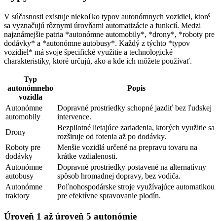
V súčasnosti existuje niekoľko typov autonómnych vozidiel, ktoré
sa vyznačujú rôznymi úrovňami automatizácie a funkcií. Medzi
najznámejšie patria *autonómne automobily*, *drony*, *roboty pre
dodávky* a *autonómne autobusy*. Každý z týchto *typov
vozidiel* má svoje špecifické využitie a technologické
charakteristiky, ktoré určujú, ako a kde ich môžete používať.
Typ
autonómneho
Popis
vozidla
Autonómne
Dopravné prostriedky schopné jazdiť bez ľudskej
automobily
intervence.
Bezpilotné lietajúce zariadenia, ktorých využitie sa
Drony
rozširuje od fotenia až po dodávky.
Roboty pre
Menšie vozidlá určené na prepravu tovaru na
dodávky
krátke vzdialenosti.
Autonómne
Dopravné prostriedky postavené na alternatívny
autobusy
spôsob hromadnej dopravy, bez vodiča.
Autonómne
Poľnohospodárske stroje využívajúce automatikou
traktory
pre efektívne spravovanie plodín.
Úroveň 1 až úroveň 5 autonómie