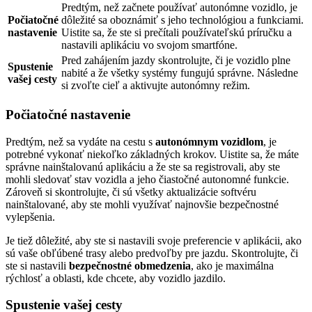
Predtým, než začnete používať autonómne vozidlo, je
Počiatočné
dôležité sa oboznámiť s jeho technológiou a funkciami.
nastavenie
Uistite sa, že ste si prečítali používateľskú príručku a
nastavili aplikáciu vo svojom smartfóne.
Pred zahájením jazdy skontrolujte, či je vozidlo plne
Spustenie
nabité a že všetky systémy fungujú správne. Následne
vašej cesty
si zvoľte cieľ a aktivujte autonómny režim.
Počiatočné nastavenie
Predtým, než sa vydáte na cestu s
autonómnym vozidlom
, je
potrebné vykonať niekoľko základných krokov. Uistite sa, že máte
správne nainštalovanú aplikáciu a že ste sa registrovali, aby ste
mohli sledovať stav vozidla a jeho čiastočné autonomné funkcie.
Zároveň si skontrolujte, či sú všetky aktualizácie softvéru
nainštalované, aby ste mohli využívať najnovšie bezpečnostné
vylepšenia.
Je tiež dôležité, aby ste si nastavili svoje preferencie v aplikácii, ako
sú vaše obľúbené trasy alebo predvoľby pre jazdu. Skontrolujte, či
ste si nastavili
bezpečnostné obmedzenia
, ako je maximálna
rýchlosť a oblasti, kde chcete, aby vozidlo jazdilo.
Spustenie vašej cesty