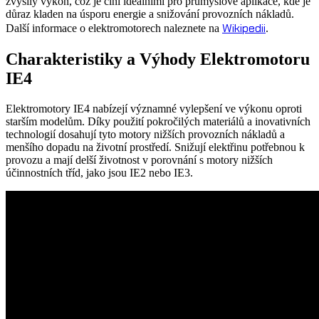
zvýšily výkon, což je činí ideálními pro průmyslové aplikace, kde je
důraz kladen na úsporu energie a snižování provozních nákladů.
Wikipedii
Další informace o elektromotorech naleznete na
.
Charakteristiky a Výhody Elektromotoru
IE4
Elektromotory IE4 nabízejí významné vylepšení ve výkonu oproti
starším modelům. Díky použití pokročilých materiálů a inovativních
technologií dosahují tyto motory nižších provozních nákladů a
menšího dopadu na životní prostředí. Snižují elektřinu potřebnou k
provozu a mají delší životnost v porovnání s motory nižších
účinnostních tříd, jako jsou IE2 nebo IE3.