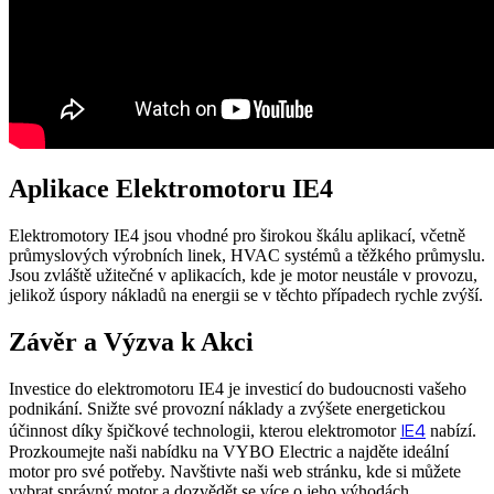
Aplikace Elektromotoru IE4
Elektromotory IE4 jsou vhodné pro širokou škálu aplikací, včetně
průmyslových výrobních linek, HVAC systémů a těžkého průmyslu.
Jsou zvláště užitečné v aplikacích, kde je motor neustále v provozu,
jelikož úspory nákladů na energii se v těchto případech rychle zvýší.
Závěr a Výzva k Akci
Investice do elektromotoru IE4 je investicí do budoucnosti vašeho
podnikání. Snižte své provozní náklady a zvýšete energetickou
IE4
účinnost díky špičkové technologii, kterou elektromotor
nabízí.
Prozkoumejte naši nabídku na VYBO Electric a najděte ideální
motor pro své potřeby. Navštivte naši web stránku, kde si můžete
vybrat správný motor a dozvědět se více o jeho výhodách.