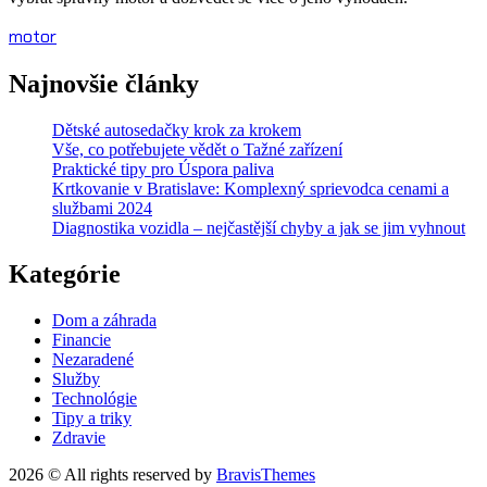
motor
Najnovšie články
Dětské autosedačky krok za krokem
Vše, co potřebujete vědět o Tažné zařízení
Praktické tipy pro Úspora paliva
Krtkovanie v Bratislave: Komplexný sprievodca cenami a
službami 2024
Diagnostika vozidla – nejčastější chyby a jak se jim vyhnout
Kategórie
Dom a záhrada
Financie
Nezaradené
Služby
Technológie
Tipy a triky
Zdravie
2026 © All rights reserved by
BravisThemes