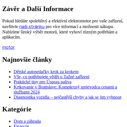
Závěr a Další Informace
Pokud hledáte spolehlivý a efektivní elektromotor pro vaše zařízení,
naši stránku
navštivte
pro více informací a možnosti nákupu.
Nabízíme široký výběr motorů, které vyhoví různým potřebám a
aplikacím.
motor
Najnovšie články
Dětské autosedačky krok za krokem
Vše, co potřebujete vědět o Tažné zařízení
Praktické tipy pro Úspora paliva
Krtkovanie v Bratislave: Komplexný sprievodca cenami a
službami 2024
Diagnostika vozidla – nejčastější chyby a jak se jim vyhnout
Kategórie
Dom a záhrada
Financie