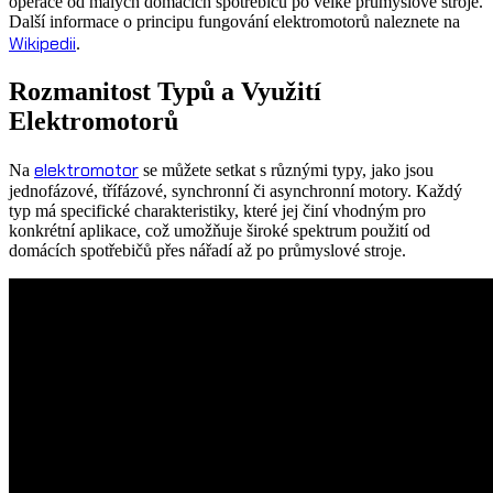
operace od malých domácích spotřebičů po velké průmyslové stroje.
Další informace o principu fungování elektromotorů naleznete na
Wikipedii
.
Rozmanitost Typů a Využití
Elektromotorů
elektromotor
Na
se můžete setkat s různými typy, jako jsou
jednofázové, třífázové, synchronní či asynchronní motory. Každý
typ má specifické charakteristiky, které jej činí vhodným pro
konkrétní aplikace, což umožňuje široké spektrum použití od
domácích spotřebičů přes nářadí až po průmyslové stroje.