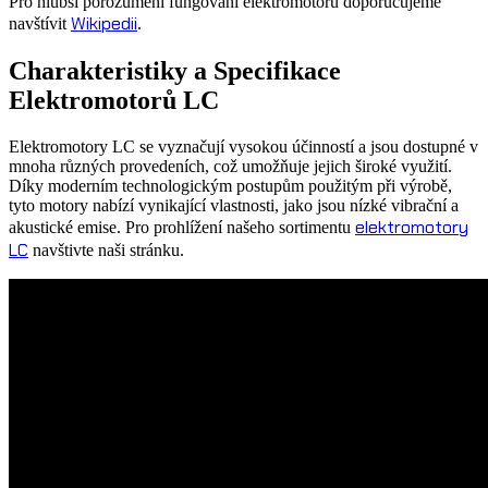
Pro hlubší porozumění fungování elektromotorů doporučujeme
Wikipedii
navštívit
.
Charakteristiky a Specifikace
Elektromotorů LC
Elektromotory LC se vyznačují vysokou účinností a jsou dostupné v
mnoha různých provedeních, což umožňuje jejich široké využití.
Díky moderním technologickým postupům použitým při výrobě,
tyto motory nabízí vynikající vlastnosti, jako jsou nízké vibrační a
elektromotory
akustické emise. Pro prohlížení našeho sortimentu
LC
navštivte naši stránku.