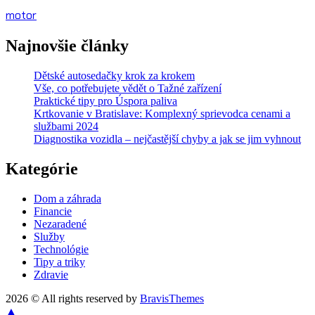
motor
Najnovšie články
Dětské autosedačky krok za krokem
Vše, co potřebujete vědět o Tažné zařízení
Praktické tipy pro Úspora paliva
Krtkovanie v Bratislave: Komplexný sprievodca cenami a
službami 2024
Diagnostika vozidla – nejčastější chyby a jak se jim vyhnout
Kategórie
Dom a záhrada
Financie
Nezaradené
Služby
Technológie
Tipy a triky
Zdravie
2026 © All rights reserved by
BravisThemes
▲