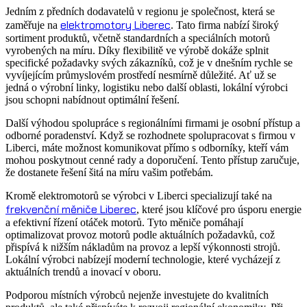
Jedním z předních dodavatelů v regionu je společnost, která se
elektromotory Liberec
zaměřuje na
. Tato firma nabízí široký
sortiment produktů, včetně standardních a speciálních motorů
vyrobených na míru. Díky flexibilitě ve výrobě dokáže splnit
specifické požadavky svých zákazníků, což je v dnešním rychle se
vyvíjejícím průmyslovém prostředí nesmírně důležité. Ať už se
jedná o výrobní linky, logistiku nebo další oblasti, lokální výrobci
jsou schopni nabídnout optimální řešení.
Další výhodou spolupráce s regionálními firmami je osobní přístup a
odborné poradenství. Když se rozhodnete spolupracovat s firmou v
Liberci, máte možnost komunikovat přímo s odborníky, kteří vám
mohou poskytnout cenné rady a doporučení. Tento přístup zaručuje,
že dostanete řešení šitá na míru vašim potřebám.
Kromě elektromotorů se výrobci v Liberci specializují také na
frekvenční měniče Liberec
, které jsou klíčové pro úsporu energie
a efektivní řízení otáček motorů. Tyto měniče pomáhají
optimalizovat provoz motorů podle aktuálních požadavků, což
přispívá k nižším nákladům na provoz a lepší výkonnosti strojů.
Lokální výrobci nabízejí moderní technologie, které vycházejí z
aktuálních trendů a inovací v oboru.
Podporou místních výrobců nejenže investujete do kvalitních