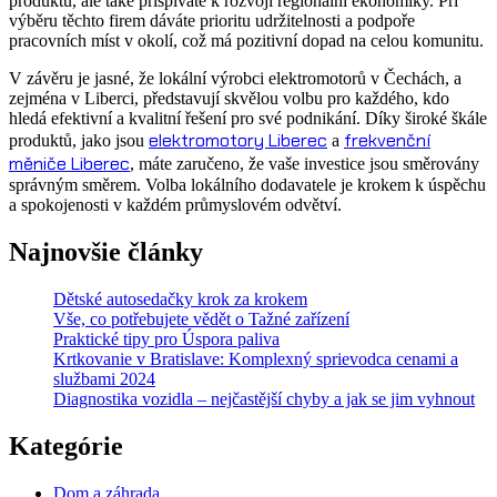
produktů, ale také přispíváte k rozvoji regionální ekonomiky. Při
výběru těchto firem dáváte prioritu udržitelnosti a podpoře
pracovních míst v okolí, což má pozitivní dopad na celou komunitu.
V závěru je jasné, že lokální výrobci elektromotorů v Čechách, a
zejména v Liberci, představují skvělou volbu pro každého, kdo
hledá efektivní a kvalitní řešení pro své podnikání. Díky široké škále
elektromotory Liberec
frekvenční
produktů, jako jsou
a
měniče Liberec
, máte zaručeno, že vaše investice jsou směrovány
správným směrem. Volba lokálního dodavatele je krokem k úspěchu
a spokojenosti v každém průmyslovém odvětví.
Najnovšie články
Dětské autosedačky krok za krokem
Vše, co potřebujete vědět o Tažné zařízení
Praktické tipy pro Úspora paliva
Krtkovanie v Bratislave: Komplexný sprievodca cenami a
službami 2024
Diagnostika vozidla – nejčastější chyby a jak se jim vyhnout
Kategórie
Dom a záhrada