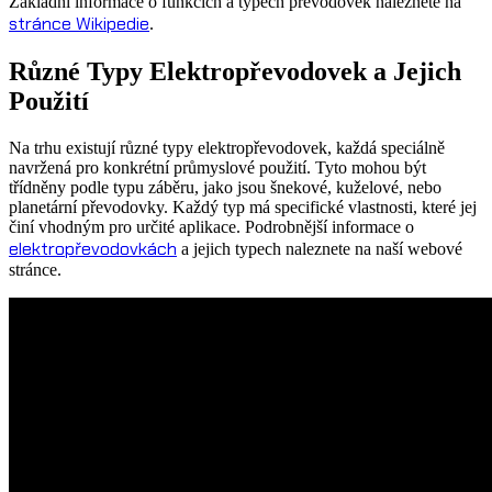
Základní informace o funkcích a typech převodovek naleznete na
stránce Wikipedie
.
Různé Typy Elektropřevodovek a Jejich
Použití
Na trhu existují různé typy elektropřevodovek, každá speciálně
navržená pro konkrétní průmyslové použití. Tyto mohou být
třídněny podle typu záběru, jako jsou šnekové, kuželové, nebo
planetární převodovky. Každý typ má specifické vlastnosti, které jej
činí vhodným pro určité aplikace. Podrobnější informace o
elektropřevodovkách
a jejich typech naleznete na naší webové
stránce.