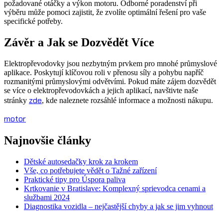
požadované otáčky a výkon motoru. Odborné poradenství při
výběru může pomoci zajistit, že zvolíte optimální řešení pro vaše
specifické potřeby.
Závěr a Jak se Dozvědět Více
Elektropřevodovky jsou nezbytným prvkem pro mnohé průmyslové
aplikace. Poskytují klíčovou roli v přenosu síly a pohybu napříč
rozmanitými průmyslovými odvětvími. Pokud máte zájem dozvědět
se více o elektropřevodovkách a jejich aplikací, navštivte naše
zde
stránky
, kde naleznete rozsáhlé informace a možnosti nákupu.
motor
Najnovšie články
Dětské autosedačky krok za krokem
Vše, co potřebujete vědět o Tažné zařízení
Praktické tipy pro Úspora paliva
Krtkovanie v Bratislave: Komplexný sprievodca cenami a
službami 2024
Diagnostika vozidla – nejčastější chyby a jak se jim vyhnout