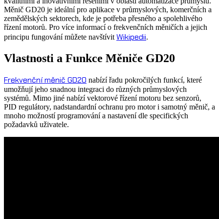
kvalitními a inovativními řešeními v oblasti automatizace průmyslu.
Měnič GD20 je ideální pro aplikace v průmyslových, komerčních a
zemědělských sektorech, kde je potřeba přesného a spolehlivého
řízení motorů. Pro více informací o frekvenčních měničích a jejich
Wikipedii
principu fungování můžete navštívit
.
Vlastnosti a Funkce Měniče GD20
Frekvenční měnič GD20
nabízí řadu pokročilých funkcí, které
umožňují jeho snadnou integraci do různých průmyslových
systémů. Mimo jiné nabízí vektorové řízení motoru bez senzorů,
PID regulátory, nadstandardní ochranu pro motor i samotný měnič, a
mnoho možností programování a nastavení dle specifických
požadavků uživatele.