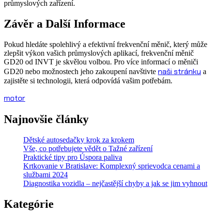
průmyslových zařízení.
Závěr a Další Informace
Pokud hledáte spolehlivý a efektivní frekvenční měnič, který může
zlepšit výkon vašich průmyslových aplikací, frekvenční měnič
GD20 od INVT je skvělou volbou. Pro více informací o měniči
naši stránku
GD20 nebo možnostech jeho zakoupení navštivte
a
zajistěte si technologii, která odpovídá vašim potřebám.
motor
Najnovšie články
Dětské autosedačky krok za krokem
Vše, co potřebujete vědět o Tažné zařízení
Praktické tipy pro Úspora paliva
Krtkovanie v Bratislave: Komplexný sprievodca cenami a
službami 2024
Diagnostika vozidla – nejčastější chyby a jak se jim vyhnout
Kategórie