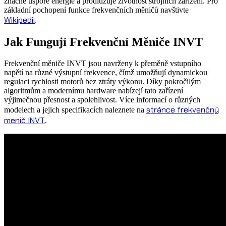
značné úspoře energie a prodlužuje životnost strojních zařízení. Pro
základní pochopení funkce frekvenčních měničů navštivte
Wikipedii
.
Jak Fungují Frekvenční Měniče INVT
Frekvenční měniče INVT jsou navrženy k přeměně vstupního
napětí na různé výstupní frekvence, čímž umožňují dynamickou
regulaci rychlosti motorů bez ztráty výkonu. Díky pokročilým
algoritmům a modernímu hardware nabízejí tato zařízení
výjimečnou přesnost a spolehlivost. Více informací o různých
stránce frekvenčný
modelech a jejich specifikacích naleznete na
menič INVT
.