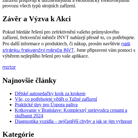
zařízení přispívají k udržitelnějšímu a ekonomicky efektivnějšímu
provozu všech typů strojních zařízení.
Závěr a Výzva k Akci
Pokud hledáte řešení pro zefektivnění vašeho průmyslového
zařízení, frekvenční měniče INVT nabízejí přesně to, co potřebujete.
naši
Pro další informace o produktech, či nákup, prosím navštivte
stránku frekvenční měniče INVT
. Jsme připraveni vám pomoci s
výběrem nejlepšího řešení pro vaše aplikace.
motor
Najnovšie články
Dětské autosedačky krok za krokem
Vše, co potřebujete vědět o Tažné zařízení
Praktické tipy pro Úspora paliva
Krtkovanie v Bratislave: Komplexný sprievodca cenami a
službami 2024
Diagnostika vozidla – nejčastější chyby a jak se jim vyhnout
Kategórie