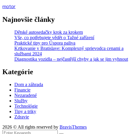
motor
Najnovšie články
Dětské autosedačky krok za krokem
Vše, co potřebujete vědět o Tažné zařízení
Praktické tipy pro Úspora paliva
Krtkovanie v Bratislave: Komplexný sprievodca cenami a
službami 2024
Diagnostika vozidla – nejčastější chyby a jak se jim vyhnout
Kategórie
Dom a záhrada
Financie
Nezaradené
Služby
Technológie
Tipy a triky
Zdravie
2026 © All rights reserved by
BravisThemes