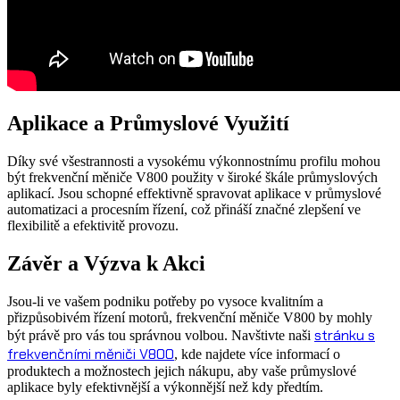
Aplikace a Průmyslové Využití
Díky své všestrannosti a vysokému výkonnostnímu profilu mohou
být frekvenční měniče V800 použity v široké škále průmyslových
aplikací. Jsou schopné effektivně spravovat aplikace v průmyslové
automatizaci a procesním řízení, což přináší značné zlepšení ve
flexibilitě a efektivitě provozu.
Závěr a Výzva k Akci
Jsou-li ve vašem podniku potřeby po vysoce kvalitním a
přizpůsobivém řízení motorů, frekvenční měniče V800 by mohly
stránku s
být právě pro vás tou správnou volbou. Navštivte naši
frekvenčními měniči V800
, kde najdete více informací o
produktech a možnostech jejich nákupu, aby vaše průmyslové
aplikace byly efektivnější a výkonnější než kdy předtím.