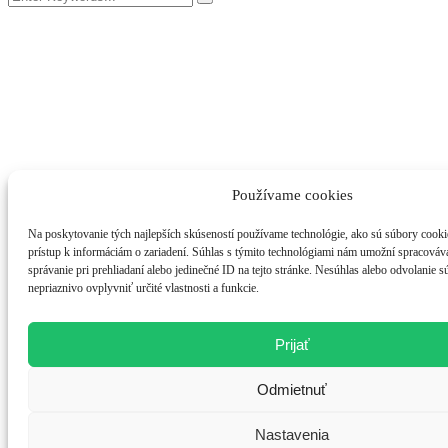
Používame cookies
Na poskytovanie tých najlepších skúseností používame technológie, ako sú súbory cookie
prístup k informáciám o zariadení. Súhlas s týmito technológiami nám umožní spracováva
správanie pri prehliadaní alebo jedinečné ID na tejto stránke. Nesúhlas alebo odvolanie 
nepriaznivo ovplyvniť určité vlastnosti a funkcie.
Prijať
Odmietnuť
Nastavenia