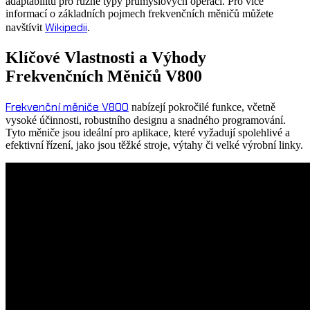
adaptabilitu pro různé typy průmyslových operací. Pro více
informací o základních pojmech frekvenčních měničů můžete
Wikipedii
navštívit
.
Klíčové Vlastnosti a Výhody
Frekvenčních Měničů V800
Frekvenční měniče V800
nabízejí pokročilé funkce, včetně
vysoké účinnosti, robustního designu a snadného programování.
Tyto měniče jsou ideální pro aplikace, které vyžadují spolehlivé a
efektivní řízení, jako jsou těžké stroje, výtahy či velké výrobní linky.