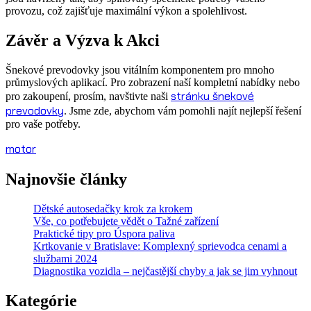
provozu, což zajišťuje maximální výkon a spolehlivost.
Závěr a Výzva k Akci
Šnekové prevodovky jsou vitálním komponentem pro mnoho
průmyslových aplikací. Pro zobrazení naší kompletní nabídky nebo
stránku šnekové
pro zakoupení, prosím, navštivte naši
prevodovky
. Jsme zde, abychom vám pomohli najít nejlepší řešení
pro vaše potřeby.
motor
Najnovšie články
Dětské autosedačky krok za krokem
Vše, co potřebujete vědět o Tažné zařízení
Praktické tipy pro Úspora paliva
Krtkovanie v Bratislave: Komplexný sprievodca cenami a
službami 2024
Diagnostika vozidla – nejčastější chyby a jak se jim vyhnout
Kategórie