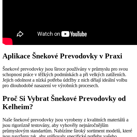
Aplikace Šnekové Prevodovky v Praxi
Šnekové prevodovky jsou široce používány v průmyslu pro svou
schopnost práce v těžkých podmínkách a při velkých zatíženích.
Jejich odolnost a nízká potřeba údržby z nich dělají ideální volbu
pro dlouhodobé nasazení ve výrobních procesech.
Proč Si Vybrat Šnekové Prevodovky od
Kelheim?
Naše šnekové prevodovky jsou vyrobeny z kvalitních materiálů a
jsou rigorózně testovány, aby vyhověly nejnáročnějším
průmyslovým standartům. Nabízíme široký sortiment modelů, které
jsou navrženy tak, aby splňovaly specifické potřeby vašeho