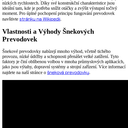
nízkých rychlostech. Díky své konstrukční charakteristice jsou
ideální tam, kde je potřeba snížit otáčky a zvýšit výstupní točivý
moment. Pro úplné pochopení principu fungování prevodovek
stránku na Wikipedii
navštivte
.
Vlastnosti a Výhody Šnekových
Prevodovek
Šnekové prevodovky nabízejí mnoho výhod, včetně tichého
provozu, nízké údržby a schopnosti přenášet velké zatížení. Tyto
faktory je činí oblíbenou volbou v mnoha průmyslových aplikacích,
jako jsou výtahy, dopravní systémy a strojní zařízení. Více informací
šneková prevodovky
najdete na naší stránce o
.