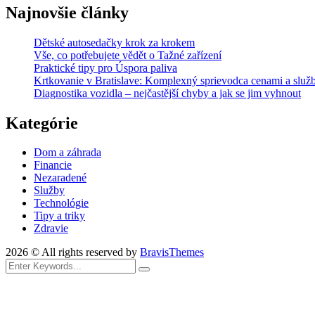
Najnovšie články
Dětské autosedačky krok za krokem
Vše, co potřebujete vědět o Tažné zařízení
Praktické tipy pro Úspora paliva
Krtkovanie v Bratislave: Komplexný sprievodca cenami a služ
Diagnostika vozidla – nejčastější chyby a jak se jim vyhnout
Kategórie
Dom a záhrada
Financie
Nezaradené
Služby
Technológie
Tipy a triky
Zdravie
2026 © All rights reserved by
BravisThemes