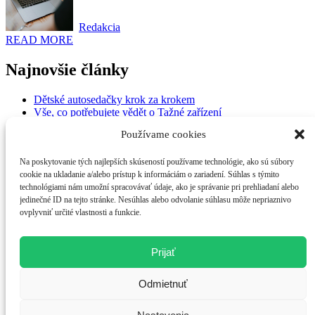
Redakcia
READ MORE
Najnovšie články
Dětské autosedačky krok za krokem
Vše, co potřebujete vědět o Tažné zařízení
Praktické tipy pro Úspora paliva
Používame cookies
Krtkovanie v Bratislave: Komplexný sprievodca cenami a
službami 2024
Diagnostika vozidla – nejčastější chyby a jak se jim vyhnout
Na poskytovanie tých najlepších skúseností používame technológie, ako sú súbory
cookie na ukladanie a/alebo prístup k informáciám o zariadení. Súhlas s týmito
technológiami nám umožní spracovávať údaje, ako je správanie pri prehliadaní alebo
Kategórie
jedinečné ID na tejto stránke. Nesúhlas alebo odvolanie súhlasu môže nepriaznivo
ovplyvniť určité vlastnosti a funkcie.
Dom a záhrada
Financie
Nezaradené
Prijať
Služby
Technológie
Odmietnuť
Tipy a triky
Zdravie