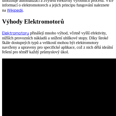
umožňuje automatizaci a zvýšení efektivity výrobních procesů. Více
informací o elektromotorech a jejich principu fungování naleznete
Wikipedii
na
.
Výhody Elektromotorů
Elektromotory
přinášejí mnoho výhod, včetně vyšší efektivity,
nižších provozních nákladů a snížení uhlíkové stopy. Díky široké
škále dostupných typů a velikostí mohou být elektromotory
navrženy a upraveny pro specifické aplikace, což z nich dělá ideální
řešení pro téměř každý průmyslový úkol.