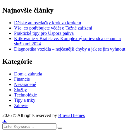
Najnovšie články
Dětské autosedačky krok za krokem
Vše, co potřebujete vědět o Tažné zařízení
Praktické tipy pro Úspora paliva
Krtkovanie v Bratislave: Komplexný sprievodca cenami a
službami 2024
Diagnostika vozidla – nejčastější chyby a jak se jim vyhnout
Kategórie
Dom a záhrada
Financie
Nezaradené
Služby
Technológie
Tipy a triky
Zdravie
2026 © All rights reserved by
BravisThemes
▲