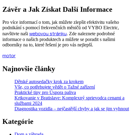
Závěr a Jak Získat Další Informace
Pro více informací o tom, jak můžete zlepšit efektivitu vašeho
podnikání s pomocí frekvenčních měničů od VYBO Electric,
webovou stránku
navštivte naši
. Zde naleznete podrobné
informace o našich produktech a můžete se poradit s našimi
odborníky na to, které řešení je pro vás nejlepší.
motor
Najnovšie články
Dětské autosedačky krok za krokem
Vše, co potřebujete vědět o Tažné zařízení
Praktické tipy pro Úspora paliva
Krtkovanie v Bratislave: Komplexný sprievodca cenami a
službami 2024
Diagnostika vozidla – nejčastější chyby a jak se jim vyhnout
Kategórie
Dom a záhrada