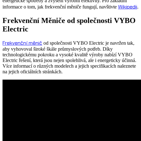
energetické spotřeby a zvýšení výrobní efektivity. Pro základní
Wikipedii
informace o tom, jak frekvenční měniče fungují, navštivte
.
Frekvenční Měniče od společnosti VYBO
Electric
Frekvenční měnič
od společnosti VYBO Electric je navržen tak,
aby vyhovoval široké škále průmyslových potřeb. Díky
technologickému pokroku a vysoké kvalitě výroby nabízí VYBO
Electric řešení, která jsou nejen spolehlivá, ale i energeticky účinná.
Více informací o různých modelech a jejich specifikacích naleznete
na jejich oficiálních stránkách.