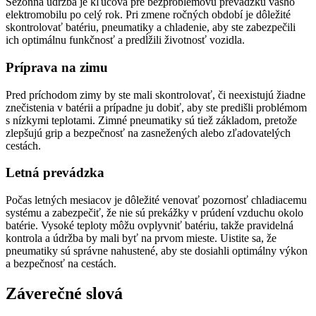
Sezónna údržba je kľúčová pre bezproblémovú prevádzku vášho
elektromobilu po celý rok. Pri zmene ročných období je dôležité
skontrolovať batériu, pneumatiky a chladenie, aby ste zabezpečili
ich optimálnu funkčnosť a predĺžili životnosť vozidla.
Príprava na zimu
Pred príchodom zimy by ste mali skontrolovať, či neexistujú žiadne
znečistenia v batérii a prípadne ju dobiť, aby ste predišli problémom
s nízkymi teplotami. Zimné pneumatiky sú tiež základom, pretože
zlepšujú grip a bezpečnosť na zasnežených alebo zľadovatelých
cestách.
Letná prevádzka
Počas letných mesiacov je dôležité venovať pozornosť chladiacemu
systému a zabezpečiť, že nie sú prekážky v prúdení vzduchu okolo
batérie. Vysoké teploty môžu ovplyvniť batériu, takže pravidelná
kontrola a údržba by mali byť na prvom mieste. Uistite sa, že
pneumatiky sú správne nahustené, aby ste dosiahli optimálny výkon
a bezpečnosť na cestách.
Záverečné slová