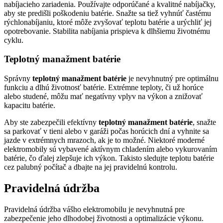
nabíjacieho zariadenia. Používajte odporúčané a kvalitné nabíjačky,
aby ste predišli poškodeniu batérie. Snažte sa tiež vyhnúť častému
rýchlonabíjaniu, ktoré môže zvyšovať teplotu batérie a urýchliť jej
opotrebovanie. Stabilita nabíjania prispieva k dlhšiemu životnému
cyklu.
Teplotný manažment batérie
Správny
teplotný manažment batérie
je nevyhnutný pre optimálnu
funkciu a dlhú životnosť batérie. Extrémne teploty, či už horúce
alebo studené, môžu mať negatívny vplyv na výkon a znižovať
kapacitu batérie.
Aby ste zabezpečili efektívny
teplotný manažment batérie
, snažte
sa parkovať v tieni alebo v garáži počas horúcich dní a vyhnite sa
jazde v extrémnych mrazoch, ak je to možné. Niektoré moderné
elektromobily sú vybavené aktívnym chladením alebo vykurovaním
batérie, čo ďalej zlepšuje ich výkon. Takisto sledujte teplotu batérie
cez palubný počítač a dbajte na jej pravidelnú kontrolu.
Pravidelná údržba
Pravidelná údržba vášho elektromobilu je nevyhnutná pre
zabezpečenie jeho dlhodobej životnosti a optimalizácie výkonu.