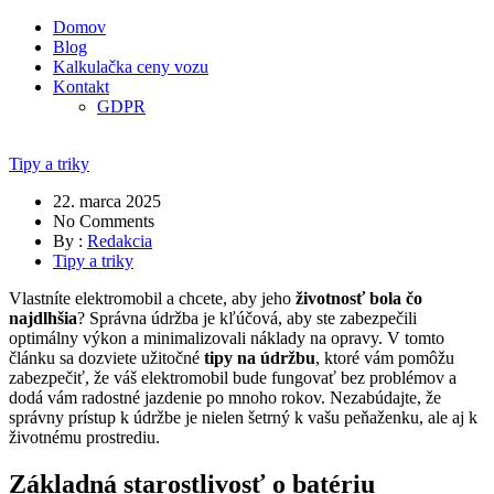
Domov
Blog
Kalkulačka ceny vozu
Kontakt
GDPR
Tipy a triky
22. marca 2025
No Comments
By :
Redakcia
Tipy a triky
Vlastníte elektromobil a chcete, aby jeho
životnosť bola čo
najdlhšia
? Správna údržba je kľúčová, aby ste zabezpečili
optimálny výkon a minimalizovali náklady na opravy. V tomto
článku sa dozviete užitočné
tipy na údržbu
, ktoré vám pomôžu
zabezpečiť, že váš elektromobil bude fungovať bez problémov a
dodá vám radostné jazdenie po mnoho rokov. Nezabúdajte, že
správny prístup k údržbe je nielen šetrný k vašu peňaženku, ale aj k
životnému prostrediu.
Základná starostlivosť o batériu