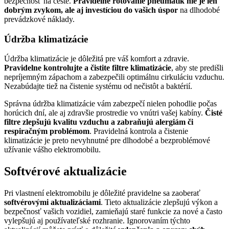
bezpečnosť na ceste.
Pravidelné rotovanie pneumatík nie je len
dobrým zvykom, ale aj investíciou do vašich úspor
na dlhodobé
prevádzkové náklady.
Údržba klimatizácie
Údržba klimatizácie je dôležitá pre váš komfort a zdravie.
Pravidelne kontrolujte a čistite filtre klimatizácie
, aby ste predišli
nepríjemným zápachom a zabezpečili optimálnu cirkuláciu vzduchu.
Nezabúdajte tiež na čistenie systému od nečistôt a baktérií.
Správna údržba klimatizácie vám zabezpečí nielen pohodlie počas
horúcich dní, ale aj zdravšie prostredie vo vnútri vašej kabíny.
Čisté
filtre zlepšujú kvalitu vzduchu a zabraňujú alergiám či
respiračným problémom
. Pravidelná kontrola a čistenie
klimatizácie je preto nevyhnutné pre dlhodobé a bezproblémové
užívanie vášho elektromobilu.
Softvérové aktualizácie
Pri vlastnení elektromobilu je dôležité pravidelne sa zaoberať
softvérovými aktualizáciami
. Tieto aktualizácie zlepšujú výkon a
bezpečnosť vašich vozidiel, zamieňajú staré funkcie za nové a často
vylepšujú aj používateľské rozhranie. Ignorovaním týchto