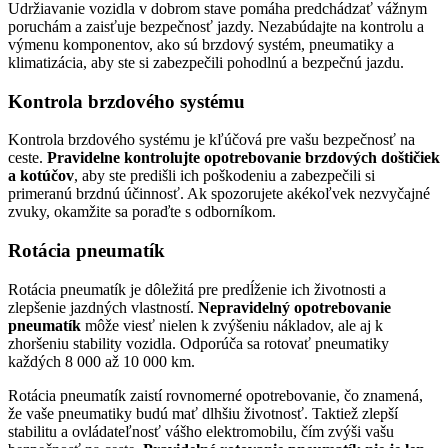
Udržiavanie vozidla v dobrom stave pomáha predchádzať vážnym
poruchám a zaisťuje bezpečnosť jazdy. Nezabúdajte na kontrolu a
výmenu komponentov, ako sú brzdový systém, pneumatiky a
klimatizácia, aby ste si zabezpečili pohodlnú a bezpečnú jazdu.
Kontrola brzdového systému
Kontrola brzdového systému je kľúčová pre vašu bezpečnosť na
ceste.
Pravidelne kontrolujte opotrebovanie brzdových doštičiek
a kotúčov
, aby ste predišli ich poškodeniu a zabezpečili si
primeranú brzdnú účinnosť. Ak spozorujete akékoľvek nezvyčajné
zvuky, okamžite sa poraďte s odborníkom.
Rotácia pneumatík
Rotácia pneumatík je dôležitá pre predĺženie ich životnosti a
zlepšenie jazdných vlastností.
Nepravidelný opotrebovanie
pneumatík
môže viesť nielen k zvýšeniu nákladov, ale aj k
zhoršeniu stability vozidla. Odporúča sa rotovať pneumatiky
každých 8 000 až 10 000 km.
Rotácia pneumatík zaistí rovnomerné opotrebovanie, čo znamená,
že vaše pneumatiky budú mať dlhšiu životnosť. Taktiež zlepší
stabilitu a ovládateľnosť vášho elektromobilu, čím zvýši vašu