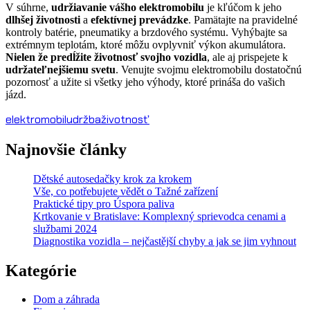
V súhrne,
udržiavanie vášho elektromobilu
je kľúčom k jeho
dlhšej životnosti
a
efektívnej prevádzke
. Pamätajte na pravidelné
kontroly batérie, pneumatiky a brzdového systému. Vyhýbajte sa
extrémnym teplotám, ktoré môžu ovplyvniť výkon akumulátora.
Nielen že predĺžite životnosť svojho vozidla
, ale aj prispejete k
udržateľnejšiemu svetu
. Venujte svojmu elektromobilu dostatočnú
pozornosť a užite si všetky jeho výhody, ktoré prináša do vašich
jázd.
elektromobil
udržba
životnosť
Najnovšie články
Dětské autosedačky krok za krokem
Vše, co potřebujete vědět o Tažné zařízení
Praktické tipy pro Úspora paliva
Krtkovanie v Bratislave: Komplexný sprievodca cenami a
službami 2024
Diagnostika vozidla – nejčastější chyby a jak se jim vyhnout
Kategórie
Dom a záhrada