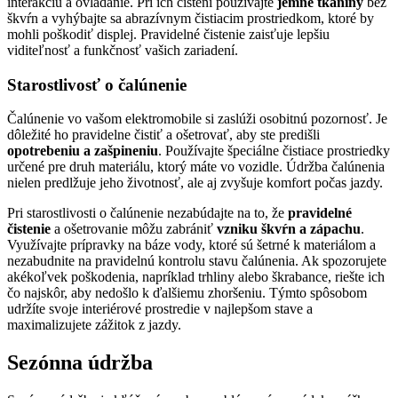
interakciu a ovládanie. Pri ich čistení používajte
jemné tkaniny
bez
škvŕn a vyhýbajte sa abrazívnym čistiacim prostriedkom, ktoré by
mohli poškodiť displej. Pravidelné čistenie zaisťuje lepšiu
viditeľnosť a funkčnosť vašich zariadení.
Starostlivosť o čalúnenie
Čalúnenie vo vašom elektromobile si zaslúži osobitnú pozornosť. Je
dôležité ho pravidelne čistiť a ošetrovať, aby ste predišli
opotrebeniu a zašpineniu
. Používajte špeciálne čistiace prostriedky
určené pre druh materiálu, ktorý máte vo vozidle. Údržba čalúnenia
nielen predlžuje jeho životnosť, ale aj zvyšuje komfort počas jazdy.
Pri starostlivosti o čalúnenie nezabúdajte na to, že
pravidelné
čistenie
a ošetrovanie môžu zabrániť
vzniku škvŕn a zápachu
.
Využívajte prípravky na báze vody, ktoré sú šetrné k materiálom a
nezabudnite na pravidelnú kontrolu stavu čalúnenia. Ak spozorujete
akékoľvek poškodenia, napríklad trhliny alebo škrabance, riešte ich
čo najskôr, aby nedošlo k ďalšiemu zhoršeniu. Týmto spôsobom
udržíte svoje interiérové prostredie v najlepšom stave a
maximalizujete zážitok z jazdy.
Sezónna údržba