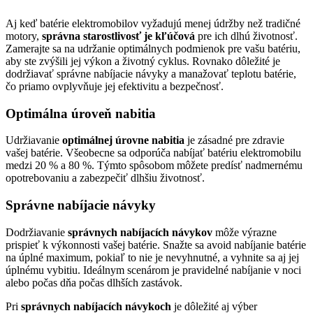
Aj keď batérie elektromobilov vyžadujú menej údržby než tradičné
motory,
správna starostlivosť je kľúčová
pre ich dlhú životnosť.
Zamerajte sa na udržanie optimálnych podmienok pre vašu batériu,
aby ste zvýšili jej výkon a životný cyklus. Rovnako dôležité je
dodržiavať správne nabíjacie návyky a manažovať teplotu batérie,
čo priamo ovplyvňuje jej efektivitu a bezpečnosť.
Optimálna úroveň nabitia
Udržiavanie
optimálnej úrovne nabitia
je zásadné pre zdravie
vašej batérie. Všeobecne sa odporúča nabíjať batériu elektromobilu
medzi 20 % a 80 %. Týmto spôsobom môžete predísť nadmernému
opotrebovaniu a zabezpečiť dlhšiu životnosť.
Správne nabíjacie návyky
Dodržiavanie
správnych nabíjacích návykov
môže výrazne
prispieť k výkonnosti vašej batérie. Snažte sa avoid nabíjanie batérie
na úplné maximum, pokiaľ to nie je nevyhnutné, a vyhnite sa aj jej
úplnému vybitiu. Ideálnym scenárom je pravidelné nabíjanie v noci
alebo počas dňa počas dlhších zastávok.
Pri
správnych nabíjacích návykoch
je dôležité aj výber