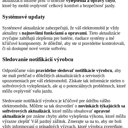
aktualizácií môžete prísť o dôležité
vylepšenia a opravy chýb
,
ktoré by mohli ovplyvniť celkový komfort a bezpečnosť jazdy.
Systémové updaty
Systémové aktualizácie zabezpečujú, že váš elektromobil je vždy
aktuálny s
najnovšími funkciami a opravami
. Tieto aktualizácie
zvyčajne zahŕňajú zlepšenia pre batérie, riadiace systémy a iné
kľúčové komponenty. Je dôležité, aby ste si pravidelne kontrolovali,
či sú dostupné nové verzie softvéru.
Sledovanie notifikácií výrobcu
Odporúčame vám
pravidelne sledovať notifikácie výrobcu
, aby
ste mali prehľad o dôležitých aktualizáciách a servisných
upozorneniach pre váš elektromobil. Získate tak informácie nielen o
softvérových vylepšeniach, ale aj o potenciálnych problémoch, ktoré
môžu ovplyvniť vašu jazdu.
Sledovanie notifikácií výrobcu je kľúčové pre údržbu vášho
elektromobilu. Môžete sa tak dozvedieť o
novinkách týkajúcich sa
softvérových aktualizácií
, ktoré môžu obsahovať
opravné
aktualizácie
pre známe chyby alebo vylepšenia výkonu, ktoré môžu
výrazne zlepšiť Váš jazdný zážitok. Zmerajte sa na to, aby ste boli
vždy informovaní o prípadných výzvach, ktoré výrobca zverejňuje,