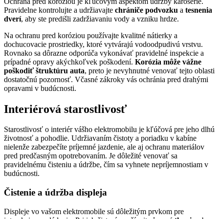
Ochrana pred koróziou je kľúčovým aspektom údržby karosérie.
Pravidelne kontrolujte a udržiavajte
chrániče podvozku
a
tesnenia
dverí
, aby ste predišli zadržiavaniu vody a vzniku hrdze.
Na ochranu pred koróziou používajte kvalitné nátierky a
dochucovacie prostriedky, ktoré vytvárajú vodoodpudivú vrstvu.
Rovnako sa dôrazne odporúča vykonávať pravidelné inspekcie a
prípadné opravy akýchkoľvek poškodení.
Korózia môže vážne
poškodiť štruktúru auta
, preto je nevyhnutné venovať tejto oblasti
dostatočnú pozornosť. Včasné zákroky vás ochránia pred drahými
opravami v budúcnosti.
Interiérová starostlivosť
Starostlivosť o interiér vášho elektromobilu je kľúčová pre jeho dlhú
životnosť a pohodlie. Udržiavaním čistoty a poriadku v kabíne
nielenže zabezpečíte príjemné jazdenie, ale aj ochranu materiálov
pred predčasným opotrebovaním. Je dôležité venovať sa
pravidelnému čisteniu a údržbe, čím sa vyhnete nepríjemnostiam v
budúcnosti.
Čistenie a údržba displeja
Displeje vo vašom elektromobile sú dôležitým prvkom pre