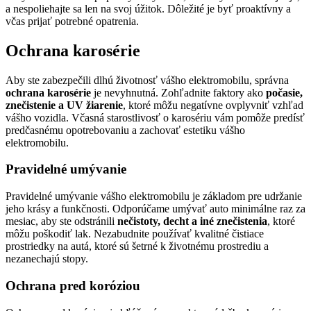
a nespoliehajte sa len na svoj úžitok. Dôležité je byť proaktívny a
včas prijať potrebné opatrenia.
Ochrana karosérie
Aby ste zabezpečili dlhú životnosť vášho elektromobilu, správna
ochrana karosérie
je nevyhnutná. Zohľadnite faktory ako
počasie,
znečistenie a UV žiarenie
, ktoré môžu negatívne ovplyvniť vzhľad
vášho vozidla. Včasná starostlivosť o karosériu vám pomôže predísť
predčasnému opotrebovaniu a zachovať estetiku vášho
elektromobilu.
Pravidelné umývanie
Pravidelné umývanie vášho elektromobilu je základom pre udržanie
jeho krásy a funkčnosti. Odporúčame umývať auto minimálne raz za
mesiac, aby ste odstránili
nečistoty, decht a iné znečistenia
, ktoré
môžu poškodiť lak. Nezabudnite používať kvalitné čistiace
prostriedky na autá, ktoré sú šetrné k životnému prostrediu a
nezanechajú stopy.
Ochrana pred koróziou